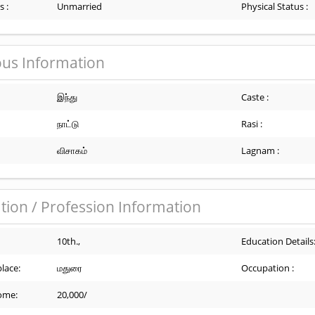
s :
Unmarried
Physical Status :
ous Information
இந்து
Caste :
நாட்டு
Rasi :
விசாகம்
Lagnam :
tion / Profession Information
10th.,
Education Details
lace:
மதுரை
Occupation :
ome:
20,000/