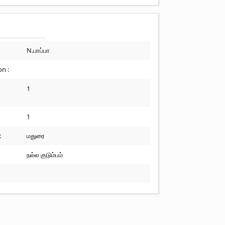
N.பாப்பா
n :
1
1
:
மதுரை
நல்ல குடும்பம்