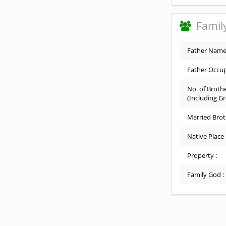
Family
Father Name
Father Occup
No. of Brothe
(Including G
Married Brot
Native Place 
Property :
Family God :