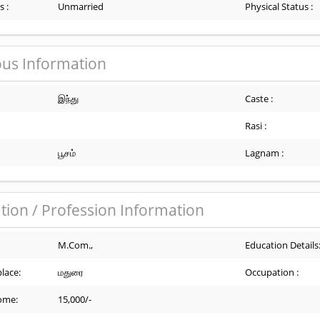
s :
Unmarried
Physical Status :
ous Information
இந்து
Caste :
Rasi :
பூசம்
Lagnam :
tion / Profession Information
M.Com.,
Education Details
lace:
மதுரை
Occupation :
ome:
15,000/-