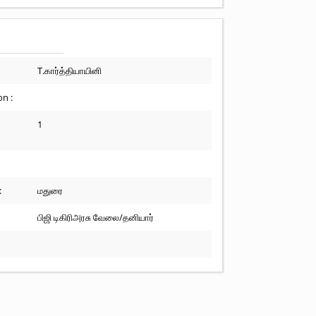
T.கார்த்தியாயினி
n :
1
:
மதுரை
பிஜி டிகிரிஅரசு வேலை/தனியார்