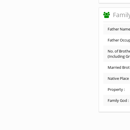
Family
Father Name
Father Occup
No. of Brothe
(Including G
Married Brot
Native Place 
Property :
Family God :