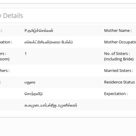
 Details
 :
P.தமிழ்ச்செல்வன்
Mother Name :
ation :
எலெக்ட்ரிசியன்(கனரா பேங்க்)
Mother Occupatio
rs :
1
No. of Sisters :
room)
(Including Bride)
hers :
Married Sisters :
:
மதுரை
Residence Status 
சொந்தவீடு
Expectation :
கூலமுடையார்,ஸ்ரீஜடாமுனீஸ்வரர்