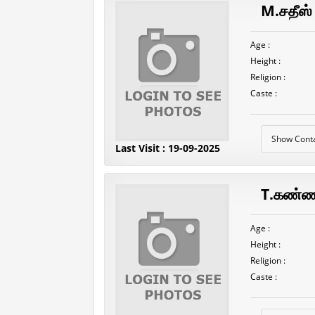
M.சதீஸ்
Age :
Height :
Religion :
Caste :
Show Cont
Last Visit : 19-09-2025
T.கண்
Age :
Height :
Religion :
Caste :