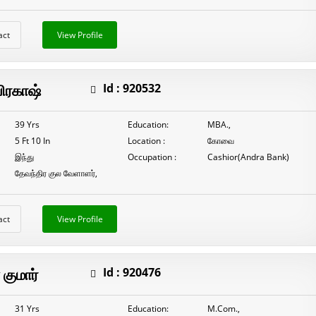
act
View Profile
ிரகாஷ்
Id :
920532
39 Yrs
Education:
MBA.,
5 Ft 10 In
Location :
கோவை
இந்து
Occupation :
Cashior(Andra Bank)
தேவந்திர குல வேளாளர்,
act
View Profile
 குமார்
Id :
920476
31 Yrs
Education:
M.Com.,