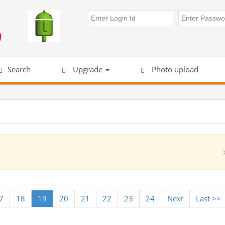
Search
Upgrade
Photo upload
7
18
19
20
21
22
23
24
Next
Last >>