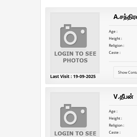
A.சந்திர
Age :
Height :
Religion :
Caste :
Show Cont
Last Visit : 19-09-2025
V.தீபன்
Age :
Height :
Religion :
Caste :