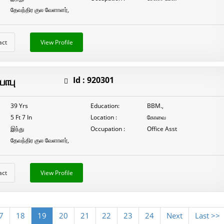
தேவந்திர குல வேளாளர்,
act
View Profile
பாபு
Id :
920301
39 Yrs
Education:
BBM.,
5 Ft 7 In
Location :
கோவை
இந்து
Occupation :
Office Asst
தேவந்திர குல வேளாளர்,
act
View Profile
7
18
19
20
21
22
23
24
Next
Last >>