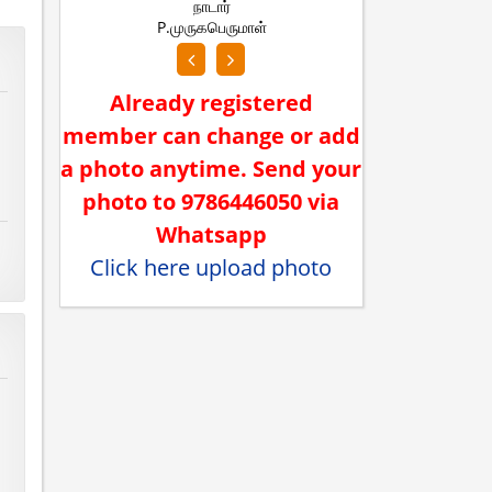
நாடார்
S.கவிப்பிரியா
S.அஸ
Already registered
member can change or add
a photo anytime. Send your
photo to 9786446050 via
Whatsapp
Click here upload photo