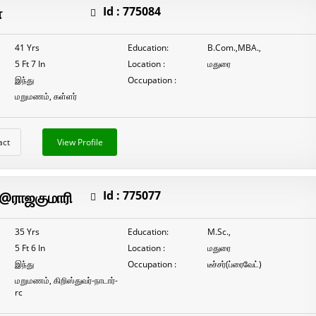
மறுமணம்
ா
Id :
775084
K.செல்வபிரியா
41 Yrs
Education:
B.Com.,MBA.,
5 Ft 7 In
Location :
மதுரை
இந்து
Occupation :
மறுமணம், கள்ளர்
act
View Profile
@ராஜகுமாரி
Id :
775077
35 Yrs
Education:
M.Sc.,
5 Ft 6 In
Location :
மதுரை
இந்து
Occupation :
டீச்சர்(ப்ரைவேட்)
மறுமணம், கிறிஸ்துவர்-நாடார்-
rc