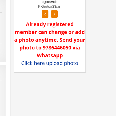
மறுமணம்
ம
D.சுமதி
R.லோ
Already registered
member can change or add
a photo anytime. Send your
photo to 9786446050 via
Whatsapp
Click here upload photo