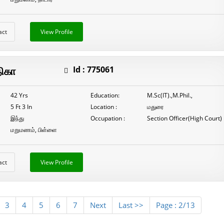
act
View Profile
திகா
Id :
775061
42 Yrs
Education:
M.Sc(IT).,M.Phil.,
5 Ft 3 In
Location :
மதுரை
இந்து
Occupation :
Section Officer(High Court)
மறுமணம், பிள்ளை
act
View Profile
3
4
5
6
7
Next
Last >>
Page : 2/13