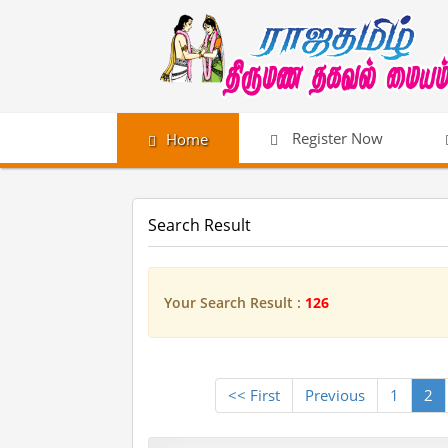
Register Now
Home
Search Result
Your Search Result :
126
<< First
Previous
1
2