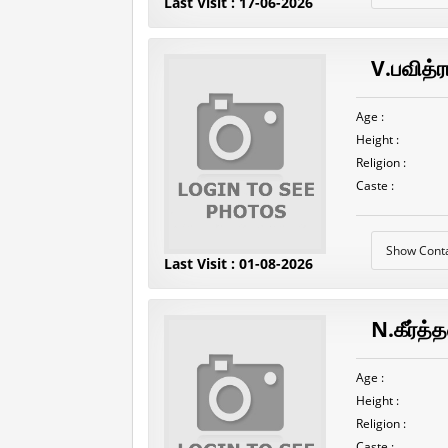
Last Visit : 17-06-2026
V.பவித்ர
Age :
Height :
Religion :
Caste :
Show Cont
Last Visit : 01-08-2026
N.கீர்த்
Age :
Height :
Religion :
Caste :