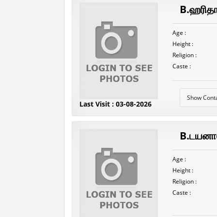
B.ஹரித
Age :
Height :
Religion :
Caste :
Show Cont
Last Visit : 03-08-2026
B.டயனா
Age :
Height :
Religion :
Caste :