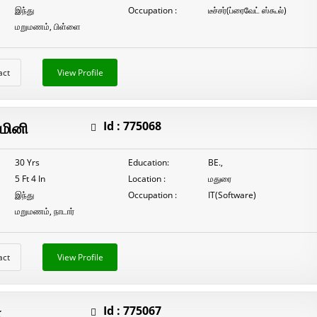
இந்து
Occupation :
டீச்சர்(ப்ரைவேட் ஸ்கூல்)
மறுமணம், பிள்ளை
act
View Profile
ாமினி
Id :
775068
30 Yrs
Education:
BE.,
5 Ft 4 In
Location :
மதுரை
இந்து
Occupation :
IT(Software)
மறுமணம், நாடார்
act
View Profile
ா
Id :
775067