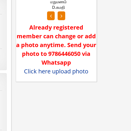
மறுமணம்
மற
D.சுமதி
R.லோக
Already registered
member can change or add
a photo anytime. Send your
photo to 9786446050 via
Whatsapp
Click here upload photo