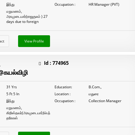
இந்து
Occupation :
HR Manager (PVT)
மறுமணம்,
அகமுடையார்(ராஜகுலம் ) 27
days due to foreign
act
View Profile
ி
Id :
774965
ி@கயல்விழி
31 Yrs
Education:
B.Com.,
5 Ft 5 In
Location :
மதுரை
இந்து
Occupation :
Collection Manager
மறுமணம்,
கிறிஸ்தவர்(அகமுடையார்)பெந்
தகோஸ்