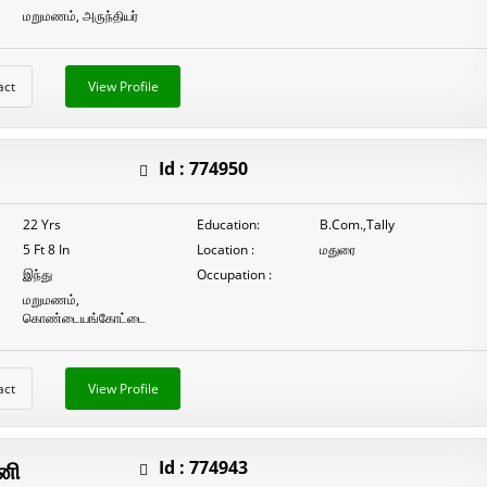
மறுமணம், அருந்தியர்
act
View Profile
Id :
774950
22 Yrs
Education:
B.Com.,Tally
5 Ft 8 In
Location :
மதுரை
இந்து
Occupation :
மறுமணம்,
கொண்டையங்கோட்டை
act
View Profile
னி
Id :
774943