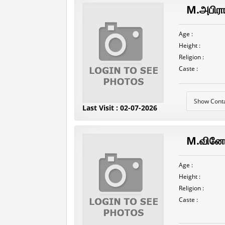
M.அபிரா
Age :
Height :
Religion :
Caste :
Show Cont
Last Visit : 02-07-2026
M.வினோ
Age :
Height :
Religion :
Caste :