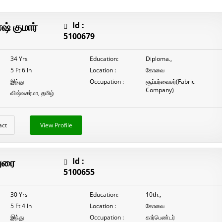
நாடார்
P.முருகபெருமாள்
் குமார்
Id :
5100679
34 Yrs
Education:
Diploma.,
5 Ft 6 In
Location :
கோவை
இந்து
Occupation :
சூப்பர்வைசர்(Fabric
Company)
விஷ்வகர்மா, தமிழ்
act
View Profile
ுரை
Id :
5100655
30 Yrs
Education:
10th.,
5 Ft 4 In
Location :
கோவை
இந்து
Occupation :
கார்பெண்டர்