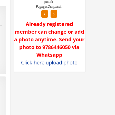
நாடார்
ந
S.கவிப்பிரியா
S.அஸ்
Already registered
member can change or add
a photo anytime. Send your
photo to 9786446050 via
Whatsapp
Click here upload photo