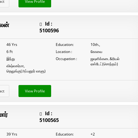
act
View Profile
லன்
Id :
5100596
46 Yrs
Education:
10th.,
6 Ft
Location :
கோவை
இந்து
Occupation :
ஜவுளிக்கடை&ரியல்
ஏஸ்டேட்(சொந்தம்)
விஷ்வகர்மா,
தெலுங்கு(அப்பனூர் வாளு)
act
View Profile
ார்
Id :
5100565
39 Yrs
Education:
+2