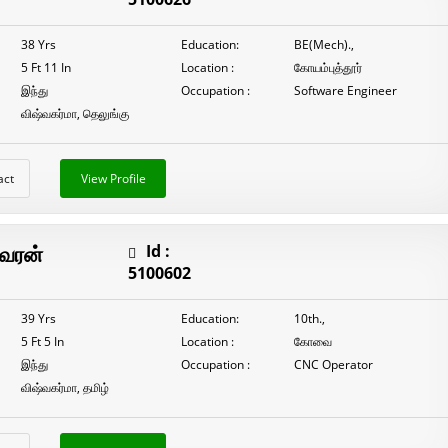
38 Yrs
Education:
BE(Mech).,
5 Ft 11 In
Location :
கோயம்புத்தூர்
இந்து
Occupation :
Software Engineer
விஷ்வகர்மா, தெலுங்கு
act
View Profile
்வரன்
Id :
5100602
39 Yrs
Education:
10th.,
5 Ft 5 In
Location :
கோவை
இந்து
Occupation :
CNC Operator
விஷ்வகர்மா, தமிழ்