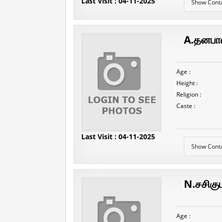
Last Visit : 04-11-2025
Show Cont
A.தனபா
Age :
Height :
Religion :
Caste :
Last Visit : 04-11-2025
Show Cont
N.சசிகும
Age :