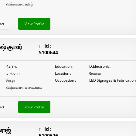
விஷ்வகர்மா, தமிழ்
act
View Profile
் குமார்
Id :
5100644
42 Yrs
Education:
D.Electronic.,
5 Ft 6 In
Location :
கோவை
இந்து
Occupation :
LED Signages & Fabrication
விஷ்வகர்மா, மலையாளம்
act
View Profile
ராஜ்
Id :
5100626