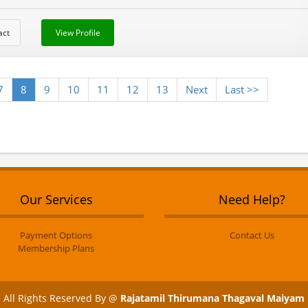
act
View Profile
7
8
9
10
11
12
13
Next
Last >>
Our Services
Need Help?
Payment Options
Contact Us
Membership Plans
All Rights Reserved By @
Rajatamil Thirumana Thagaval Maiyam