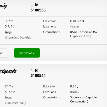
ேஷ்
Id :
5100553
30 Yrs
Education:
ITI(R & Ac).,
5 Ft 5 In
Location :
கோவை
இந்து
Occupation :
R&Ac Technician (SV
Engineers Own)
விஷ்வகர்மா, தெலுங்கு
act
View Profile
ேஷ்வரன்
Id :
5100544
34 Yrs
Education:
B.SC.,
5 Ft 8 In
Location :
கோவை
இந்து
Occupation :
Supervisor(Capriole
Construction)
விஷ்வகர்மா, தமிழ்