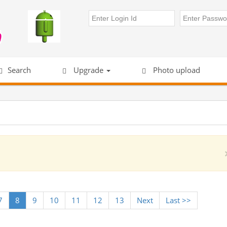
Search
Upgrade
Photo upload
7
8
9
10
11
12
13
Next
Last >>