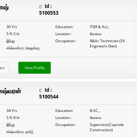
ேஷ்
Id :
5100553
30 Yrs
Education:
ITI(R & Ac).,
5 Ft 5 In
Location :
கோவை
இந்து
Occupation :
R&Ac Technician (SV
Engineers Own)
விஷ்வகர்மா, தெலுங்கு
act
View Profile
ேஷ்வரன்
Id :
5100544
34 Yrs
Education:
B.SC.,
5 Ft 8 In
Location :
கோவை
இந்து
Occupation :
Supervisor(Capriole
Construction)
விஷ்வகர்மா, தமிழ்