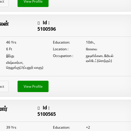
act
View Profile
லன்
Id :
5100596
46 Yrs
Education:
10th.,
6 Ft
Location :
கோவை
இந்து
Occupation :
ஜவுளிக்கடை&ரியல்
ஏஸ்டேட்(சொந்தம்)
விஷ்வகர்மா,
தெலுங்கு(அப்பனூர் வாளு)
act
View Profile
ார்
Id :
5100565
39 Yrs
Education:
+2