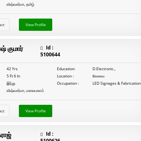
விஷ்வகர்மா, தமிழ்
act
View Profile
் குமார்
Id :
5100644
42 Yrs
Education:
D.Electronic.,
5 Ft 6 In
Location :
கோவை
இந்து
Occupation :
LED Signages & Fabrication
விஷ்வகர்மா, மலையாளம்
act
View Profile
ராஜ்
Id :
5100626