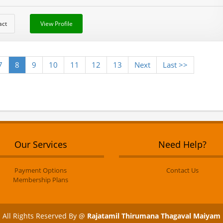
act
View Profile
7
8
9
10
11
12
13
Next
Last >>
Our Services
Need Help?
Payment Options
Contact Us
Membership Plans
All Rights Reserved By @
Rajatamil Thirumana Thagaval Maiyam