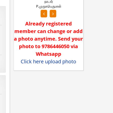
நாடார்
S.கவிப்பிரியா
S.அஸ்
Already registered
member can change or add
a photo anytime. Send your
photo to 9786446050 via
Whatsapp
Click here upload photo