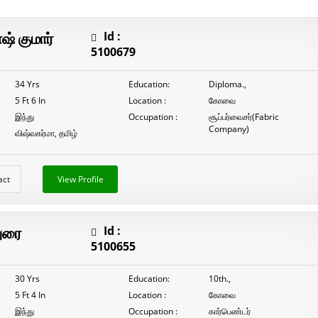
நாடார்
P.முருகபெருமாள்
் குமார்
Id :
5100679
34 Yrs
Education:
Diploma.,
5 Ft 6 In
Location :
கோவை
இந்து
Occupation :
சூப்பர்வைசர்(Fabric
Company)
விஷ்வகர்மா, தமிழ்
act
View Profile
ுரை
Id :
5100655
30 Yrs
Education:
10th.,
5 Ft 4 In
Location :
கோவை
இந்து
Occupation :
கார்பெண்டர்