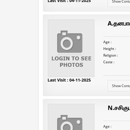
Last Visit : 04-11-2025
Show Cont
A.தனபா
Age :
Height :
Religion :
Caste :
Last Visit : 04-11-2025
Show Cont
N.சசிகும
Age :