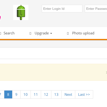
Search
Upgrade
Photo upload
7
8
9
10
11
12
13
Next
Last >>