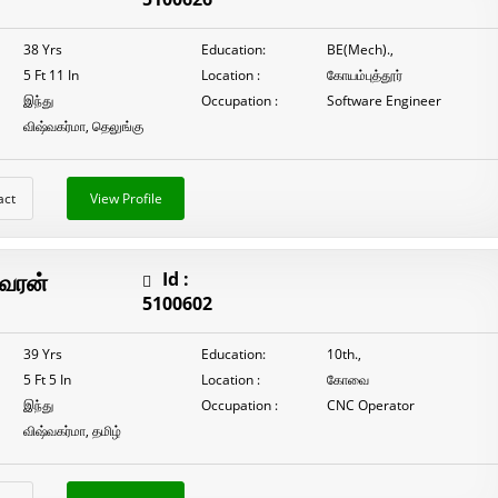
38 Yrs
Education:
BE(Mech).,
5 Ft 11 In
Location :
கோயம்புத்தூர்
இந்து
Occupation :
Software Engineer
விஷ்வகர்மா, தெலுங்கு
act
View Profile
்வரன்
Id :
5100602
39 Yrs
Education:
10th.,
5 Ft 5 In
Location :
கோவை
இந்து
Occupation :
CNC Operator
விஷ்வகர்மா, தமிழ்