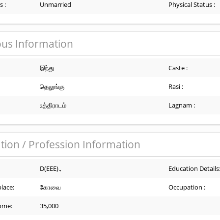
s :
Unmarried
Physical Status :
ous Information
இந்து
Caste :
தெலுங்கு
Rasi :
உத்திராடம்
Lagnam :
tion / Profession Information
D(EEE).,
Education Details
lace:
கோவை
Occupation :
ome:
35,000