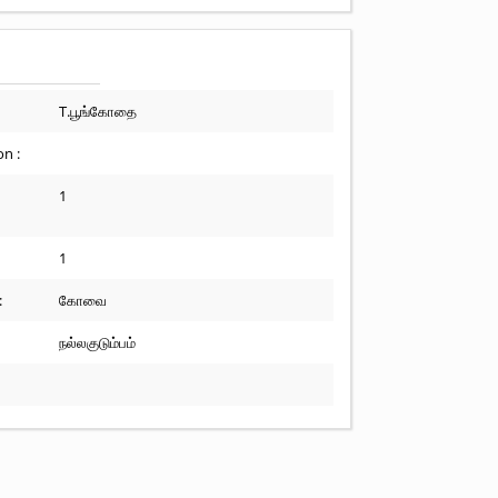
T.பூங்கோதை
n :
1
1
:
கோவை
நல்லகுடும்பம்