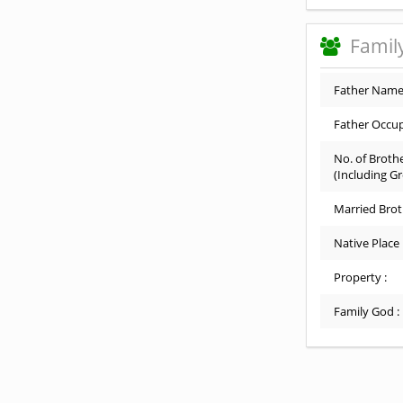
Family
Father Name
Father Occup
No. of Brothe
(Including G
Married Brot
Native Place 
Property :
Family God :