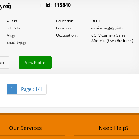
ுமார்
Id :
115840
41 Yrs
Education:
DECE.,
5 Ft 6 In
Location :
மணப்பாறை(திருச்சி)
இந்து
Occupation :
CCTV Camera Sales
&Service(Own Business)
நாடார், இந்து
act
View Profile
1
Page : 1/1
Our Services
Need Help?