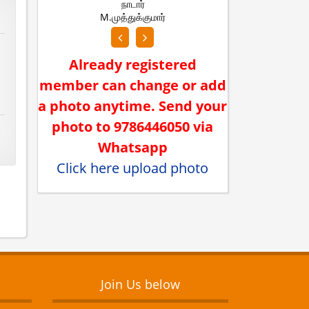
நாடார்
ந
M.முத்துக்குமார்
K.வை
Already registered
member can change or add
a photo anytime. Send your
photo to 9786446050 via
Whatsapp
Click here upload photo
Join Us below