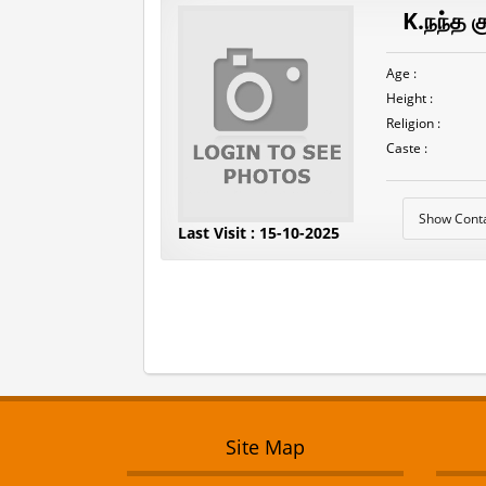
K.நந்த க
Age :
Height :
Religion :
Caste :
Show Cont
Last Visit : 15-10-2025
Site Map