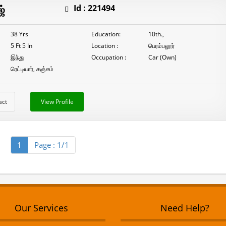
நாடார்
ஜ்
Id :
221494
M.முத்துக்குமார்
38 Yrs
Education:
10th.,
5 Ft 5 In
Location :
பெரம்பலூர்
இந்து
Occupation :
Car (Own)
ரெட்டியார், கஞ்சம்
act
View Profile
1
Page : 1/1
Our Services
Need Help?