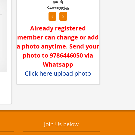
நாடார்
ந
K.வைரமுத்து
S.ப
Already registered
member can change or add
a photo anytime. Send your
photo to 9786446050 via
Whatsapp
Click here upload photo
Join Us below