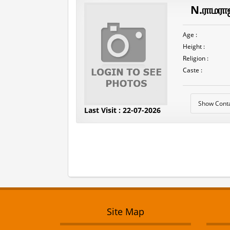
N.ராமரா
Age :
Height :
Religion :
Caste :
Show Cont
Last Visit : 22-07-2026
Site Map