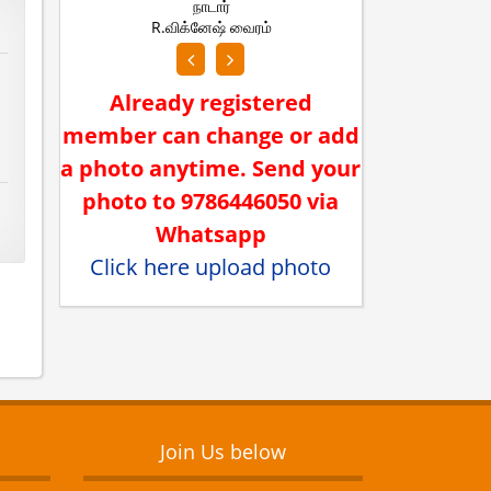
நாடார்
ந
R.விக்னேஷ் வைரம்
M.முத்
Already registered
member can change or add
a photo anytime. Send your
photo to 9786446050 via
Whatsapp
Click here upload photo
Join Us below