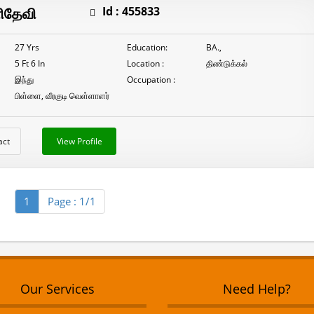
நாடார்
ிதேவி
Id :
455833
R.அய்யனார்
27 Yrs
Education:
BA.,
5 Ft 6 In
Location :
திண்டுக்கல்
இந்து
Occupation :
பிள்ளை, வீரகுடி வெள்ளாளர்
act
View Profile
1
Page : 1/1
Our Services
Need Help?