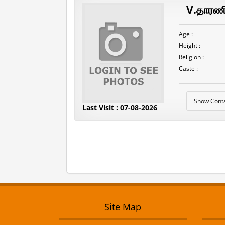
V.தாரண
Age :
Height :
Religion :
Caste :
Show Cont
Last Visit : 07-08-2026
Site Map